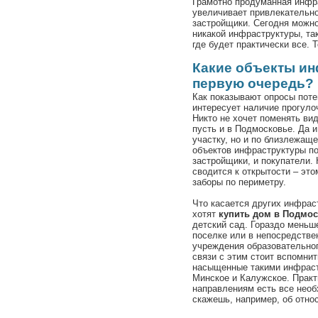
Грамотно продуманная инфра
увеличивает привлекательн
застройщики. Сегодня можно
никакой инфраструктуры, та
где будет практически все. 
Какие объекты ин
первую очередь?
Как показывают опросы поте
интересует наличие прогуло
Никто не хочет поменять вид
пусть и в Подмосковье. Да и
участку, но и по близлежаще
объектов инфраструктуры по
застройщики, и покупатели.
сводится к открытости – эт
заборы по периметру.
Что касается других инфрас
хотят
купить дом в Подмо
детский сад. Гораздо меньш
поселке или в непосредстве
учреждения образовательног
связи с этим стоит вспомни
насыщенные такими инфраст
Минское и Калужское. Практ
направлениям есть все необ
скажешь, например, об отно