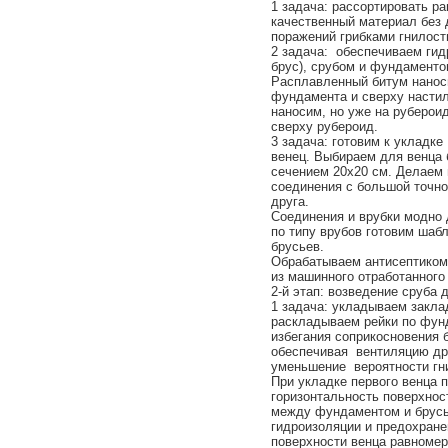
1 задача: рассортировать р
качественный материал без 
поражений грибками гнилос
2 задача: обеспечиваем ги
брус), срубом и фундаменто
Расплавленный битум нанос
фундамента и сверху настил
наносим, но уже на руберои
сверху рубероид.
3 задача: готовим к укладк
венец. Выбираем для венца 
сечением 20х20 см. Делаем 
соединения с большой точно
друга.
Соединения и врубки модно 
по типу врубов готовим шаб
брусьев.
Обрабатываем антисептиком
из машинного отработанного
2-й этап: возведение сруба 
1 задача: укладываем закла
раскладываем рейки по фунд
избегания соприкосновения
обеспечивая вентиляцию дре
уменьшение вероятности гн
При укладке первого венца 
горизонтальность поверхнос
между фундаментом и брусь
гидроизоляции и предохране
поверхности венца равномер