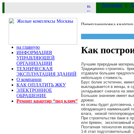
Лицензии
|
А
на главную
Как построи
ИНФОРМАЦИЯ
УПРАВЛЯЮЩЕЙ
ОРГАНИЗАЦИИ
Лучшим природным материал
ТЕХНИЧЕСКАЯ
Традиционно строились бре
отдавали большее предпочте
ЭКСПЛУАТАЦИЯ ЗДАНИЙ
небольшую стоимость.
О компании
Брус более эстетичен, имее
КАК ОПЛАТИТЬ ЖКУ
выкладывается в венцы, в с
ЭЛЕКТРОННОЕ
укладывают сначала на земл
ОБРАЩЕНИЕ
Большое значение имеет выб
дровах.
Ремонт квартир “под ключ”
из осины будет долговечна, 
обладающего наименьшей т
влага, низкой теплопроводн
При строительстве бани в п
или бревен, эксклюзивный 
Поэтапная технология возве
1-й этап подготовительный: 