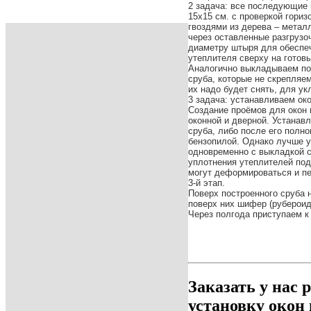
2 задача: все последующие 
15х15 см. с проверкой гори
гвоздями из дерева – метал
через оставленные разгрузо
диаметру штыря для обеспе
утеплителя сверху на готовы
Аналогично выкладываем по
сруба, которые не скрепляе
их надо будет снять, для у
3 задача: устанавливаем ок
Создание проёмов для окон и
оконной и дверной. Устанав
сруба, либо после его полн
бензопилой. Однако лучше у
одновременно с выкладкой с
уплотнения утеплителей под 
могут деформироваться и пе
3-й этап.
Поверх построенного сруба н
поверх них шифер (рубероид
Через полгода приступаем к 
Заказать у нас 
установку окон