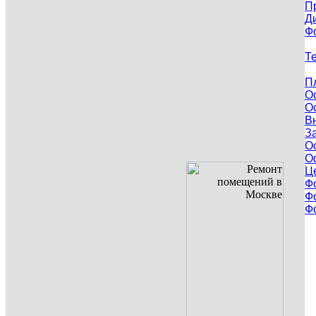
П
Д
Ф
Т
П
О
О
В
З
О
О
Ц
Ф
Ф
Ф