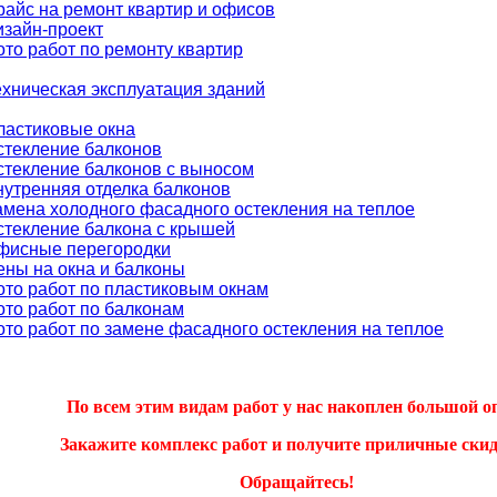
райс на ремонт квартир и офисов
изайн-проект
ото работ по ремонту квартир
ехническая эксплуатация зданий
ластиковые окна
стекление балконов
стекление балконов с выносом
нутренняя отделка балконов
амена холодного фасадного остекления на теплое
стекление балкона с крышей
фисные перегородки
ены на окна и балконы
ото работ по пластиковым окнам
ото работ по балконам
ото работ по замене фасадного остекления на теплое
По всем этим видам работ у нас накоплен большой о
Закажите комплекс работ и получите приличные скид
Обращайтесь!