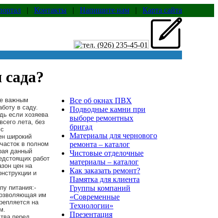
портал
|
Контакты
|
Напишите нам
|
Карта сайта
 сада?
ее важным
Все об окнах ПВХ
боту в саду.
Подводные камни при
дь если хозяева
выборе ремонтных
всего лета, без
бригад
 с
Материалы для чернового
ен широкий
часток в полном
ремонта – каталог
рая данный
Чистовые отделочные
редстоящих работ
материалы – каталог
зон цен на
Как заказать ремонт?
онструкции и
Памятка для клиента
пу питания:-
Группы компаний
 позволяющая им
«Современные
репляется на
Технологии»
м.
Презентация
тва перед