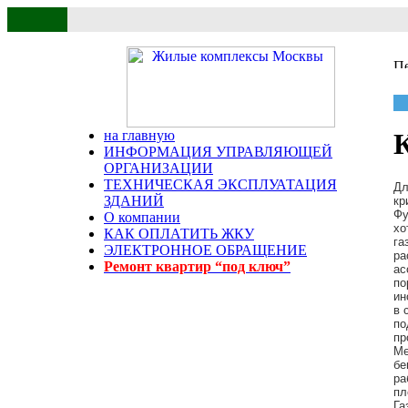
на главную
К
ИНФОРМАЦИЯ УПРАВЛЯЮЩЕЙ
ОРГАНИЗАЦИИ
ТЕХНИЧЕСКАЯ ЭКСПЛУАТАЦИЯ
Дл
ЗДАНИЙ
кр
Фу
О компании
хо
КАК ОПЛАТИТЬ ЖКУ
га
ЭЛЕКТРОННОЕ ОБРАЩЕНИЕ
ра
Ремонт квартир “под ключ”
ас
по
ин
в 
по
пр
Ме
бе
ра
пл
Га