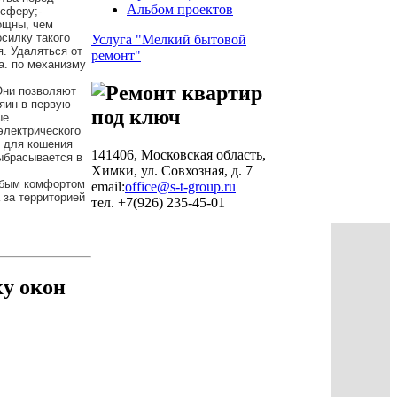
Альбом проектов
сферу;-
ощны, чем
осилку такого
Услуга "Мелкий бытовой
я. Удаляться от
ремонт"
а. по механизму
Они позволяют
зяин в первую
ые
 электрического
и для кошения
141406, Московская область,
выбрасывается в
Химки, ул. Совхозная, д. 7
собым комфортом
email:
office@s-t-group.ru
 за территорией
тел. +7(926) 235-45-01
ку окон