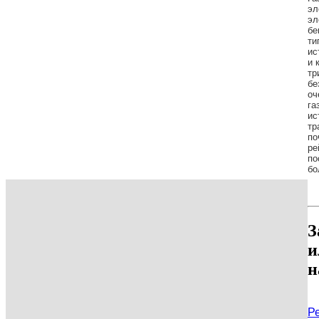
эл
эл
бе
ти
ис
и 
тр
бе
оч
га
ис
тр
по
ре
по
бо
З
и
н
Р