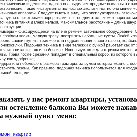
ектрическими изделиями, однако она выделяет вредные выхлопы в атмо
ектрические. Такие инструменты полностью экологичны, но они менее м
нзиновые аппараты. Следует иметь в виду, что эксплуатировать газонок
па нужно с некоторыми перерывами, т. к. ее двигатель может перегретьс
точника питания далеко нельзя, максимальное расстояние – длина шнур
конструкции:
иммеры – фиксирующееся на плече ремнем автономное оборудование. 
з проблем косить мелкую траву, постригать небольшие кусты. Любой хо
ередь спешит купить триммер для подравнивания своего газона;-колёсн
зонокосилки. Подобная техника в виде тележки с ручкой работает как от
точника питания, так и на бензине. Используется и для стрижки кустов, 
авы. Трава после срезания попадает в специальный короб, из которого 
чву как удобрение;
йдеры или небольшого размера тракторы, за рулем которых можно с о
стригать газоны. Как правило, подобная техника используется для ухода
льшой площади.
аказать у нас ремонт квартиры, установ
ли остекление балкона Вы можете нажав
а нужный пункт меню:
емонт квартир