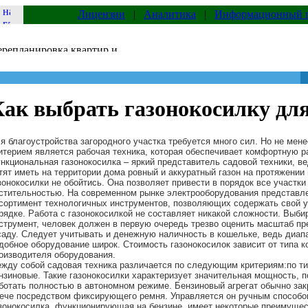
Лицензии
|
Аналитика
|
Информационный 
ак выбрать газонокосилку для
я благоустройства загородного участка требуется много сил. Но не мен
итерием является рабочая техника, которая обеспечивает комфортную ра
нкциональная газонокосилка – яркий представитель садовой техники, ве
тят иметь на территории дома ровный и аккуратный газон на протяжении 
зонокосилки не обойтись. Она позволяет привести в порядок все участки
стительностью. На современном рынке электрооборудования представл
сортимент технологичных инструментов, позволяющих содержать свой у
рядке. Работа с газонокосилкой не составляет никакой сложности. Выби
струмент, человек должен в первую очередь трезво оценить масштаб п
саду. Следует учитывать и денежную наличность в кошельке, ведь диапа
добное оборудование широк. Стоимость газонокосилок зависит от типа к
оизводителя оборудования.
жду собой садовая техника различается по следующим критериям:по ти
нзиновые. Такие газонокосилки характеризует значительная мощность,
ботать полностью в автономном режиме. Бензиновый агрегат обычно зак
ече посредством фиксирующего ремня. Управляется он ручным способо
зонокосилка, функционирующая на бензине, имеет некоторые преимущес