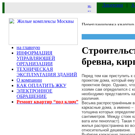
Лицензии
|
А
на главную
Строительс
ИНФОРМАЦИЯ
УПРАВЛЯЮЩЕЙ
бревна, кир
ОРГАНИЗАЦИИ
ТЕХНИЧЕСКАЯ
ЭКСПЛУАТАЦИЯ ЗДАНИЙ
Перед тем как приступить к
О компании
проектом дома, который ему
проектное бюро. Однако, чт
КАК ОПЛАТИТЬ ЖКУ
хозяин сам определился с к
ЭЛЕКТРОННОЕ
необходимо представлять ка
ОБРАЩЕНИЕ
различия.
Ремонт квартир “под ключ”
Весьма распространённым в
каркасные дома, а именно – 
толщина которых определяет
сантиметров. Между стоек к
вата или пенопласт). Такая
жилья распространена во вс
относительной дешевизне.
Выбирая каркасную технолог