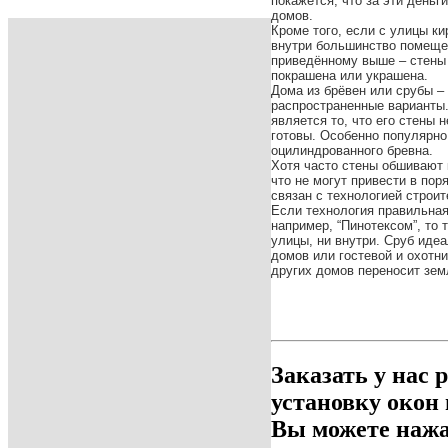
покажется, что за эти день
домов.
Кроме того, если с улицы ки
внутри большинство помеще
приведённому выше – стены 
покрашена или украшена.
Дома из брёвен или срубы –
распространенные варианты
является то, что его стены 
готовы. Особенно популярно
оцилиндрованного бревна.
Хотя часто стены обшивают 
что не могут привести в пор
связан с технологией строит
Если технология правильная
например, “Пинотексом”, то 
улицы, ни внутри. Сруб иде
домов или гостевой и охотни
других домов переносит зем
Заказать у нас 
установку окон
Вы можете нажа