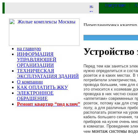
Лицензии
|
А
на главную
Устройство 
ИНФОРМАЦИЯ
УПРАВЛЯЮЩЕЙ
ОРГАНИЗАЦИИ
Перед тем как заняться элек
ТЕХНИЧЕСКАЯ
нужно определиться и соста
розеток и в каких местах. В
ЭКСПЛУАТАЦИЯ ЗДАНИЙ
потребители электричества,
О компании
провода большим, чем для 
КАК ОПЛАТИТЬ ЖКУ
это относится к хозяевам до
ЭЛЕКТРОННОЕ
проводка в них честно сказа
ОБРАЩЕНИЕ
«аппетитам» современных пр
розеток, потому как для ст
Ремонт квартир “под ключ”
полу, а для различных прибо
располагать розетки на уро
кабель большего сечения, т
приборов на кухне очень мно
в комнатах. Проведение эле
монтаж системы вод
чем