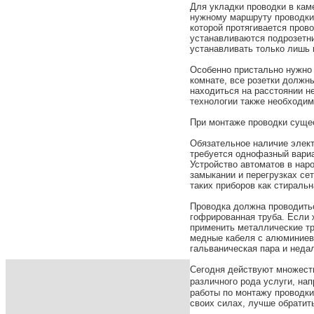
Для укладки проводки в кам
нужному маршруту проводки,
которой протягивается пров
устанавливаются подрозетни
устанавливать только лишь 
Особенно пристально нужно
комнате, все розетки должн
находиться на расстоянии не
технологии также необходим
При монтаже проводки сущес
Обязательное наличие элект
требуется однофазный вариа
Устройство автоматов в нар
замыкании и перегрузках се
таких приборов как стираль
Проводка должна проводитьс
гофрированная труба. Если 
применить металлические тр
медные кабеля с алюминиевы
гальваническая пара и неда
Сегодня действуют множест
различного рода услуги, нап
работы по монтажу проводки 
своих силах, лучше обратит